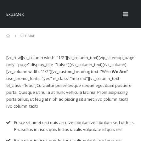
ExpaMex
SITE MAP
[vc_row][vc_column width=”1/2″][vc_column_text][wp_sitemap_page
only=”page” display_title=”false”][/vc_column_text][/vc_column]
[vc_column width=”1/2″][vc_custom_heading text=”Who
We Are
”
use_theme_fonts=”yes” el_class=”m-b-md”][vc_column_text
el_class=”lead”]Curabitur pellentesque neque eget diam posuere
porta. Quisque ut nulla at nunc vehicula lacinia. Proin adipiscing
porta tellus, ut feugiat nibh adipiscing sit amet.[/vc_column_text]
[vc_column_text]
Fusce sit amet orci quis arcu vestibulum vestibulum sed ut felis.
Phasellus in risus quis lectus iaculis vulputate id quis nisl.
Phasellus in risus quis lectus iaculis vulputate id quis nisl.